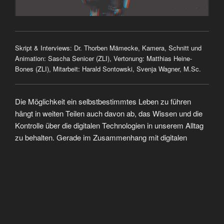
Skript & Interviews: Dr. Thorben Mämecke, Kamera, Schnitt und
Animation: Sascha Senicer (ZLI), Vertonung: Matthias Heine-
Bones (ZLI), Mitarbeit: Harald Sontowski, Svenja Wagner, M.Sc.
Die Möglichkeit ein selbstbestimmtes Leben zu führen
hängt in weiten Teilen auch davon ab, das Wissen und die
Kontrolle über die digitalen Technologien in unserem Alltag
zu behalten. Gerade im Zusammenhang mit digitalen
Apparaten sind Wissen und Kontrolle allerdings weithin
ungleich verteilt. Dies meint nicht nur das Verhältnis
zwischen den Betreibern digitaler Systeme und ihren
Anwender*innen, sondern auch das Verhältnis unter den
Anwender*innen selbst – z.B. in Familien und
Partnerschaften. So spielen etwa das Internet of Things,
SmartHome-Technologien und SmartSpeaker immer