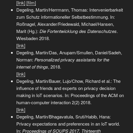
[link]
[film]
Degeling, Martin/Herrmann, Thomas: Intervenierbarkeit
zum Schutz informationeller Selbstbestimmung. In:
Roßnagel, Alexander/Friedewald, Michael/Hansen,
Marit (Hg.):
Die Fortentwicklung des Datenschutzes
.
Wiesbaden 2018.
[link]
Degeling, Martin/Das, Anupam/Smullen, Daniel/Sadeh,
Norman:
Personalized privacy assistants for the
internet of things
, 2018.
[link]
Degeling, Martin/Bauer, Lujo/Chow, Richard et al.: The
influence of friends and experts on privacy decision
making in IoT scenarios. In: Proceedings of the ACM on
human-computer interaction 2(2) 2018.
[link]
Degeling, Martin/Bhagavatula, Sruti/Habib, Hana:
Privacy expectations and preferences in an IoT world.
In:
Proceedings of SOUPS 2017, Thirteenth