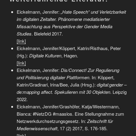
Eickelmann, Jennifer:
„Hate Speech“ und Verletzbarkeit
im di­gi­ta­len Zeitalter. Phänomene mediatisierter
Missachtung aus Pers­pek­tive der Gender Media
Studies
. Bielefeld 2017.
[link]
Eickelmann, Jennifer/Köppert, Katrin/Risthaus, Peter
(Hg.):
Digitale Kulturen
, Hagen.
[link]
Eickelmann, Jennifer:
Dis/Connect! Zur Regulierung
und Politisierung digitaler Plattformen
. In: Köppert,
Katrin/Gradinari, Irina/Bee, Julia (Hrsg.):
digital:gender –
de:mapping affect. Spekulieren mit 30 Objekten
. Leipzig
2022.
Eickelmann, Jennifer/Grashöfer, Katja/Westermann,
Bianca: #NetzDG #maaslos. Eine Stellungnahme zum
Netzwerkdurchsetzungsgesetz. In:
Zeitschrift für
Medienwissenschaft
, 17 (2) 2017, S. 176-185.
[link]