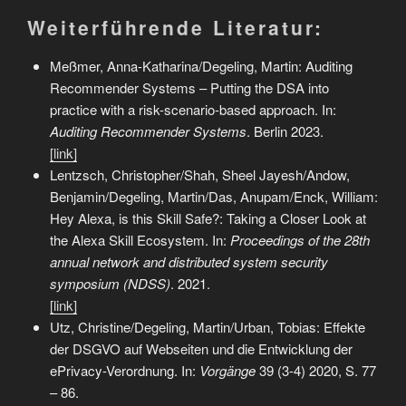
Weiterführende Literatur:
Meßmer, Anna-Katharina/Degeling, Martin: Auditing
Recommender Systems – Putting the DSA into
practice with a risk-scenario-based approach. In:
Auditing Recommender Systems
. Berlin 2023.
[link]
Lentzsch, Christopher/Shah, Sheel Jayesh/Andow,
Benjamin/Degeling, Martin/Das, Anupam/Enck, William:
Hey Alexa, is this Skill Safe?: Taking a Closer Look at
the Alexa Skill Ecosystem. In:
Proceedings of the 28th
annual network and distributed system security
symposium (NDSS)
. 2021.
[link]
Utz, Christine/Degeling, Martin/Urban, Tobias: Effekte
der DSGVO auf Webseiten und die Entwick­lung der
ePriva­cy-­Ver­ord­nung. In:
Vorgänge
39 (3-4) 2020, S. 77
– 86.