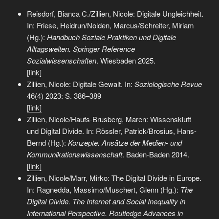
Reisdorf, Bianca C./Zillien, Nicole: Digitale Ungleichheit.
In: Friese, Heidrun/Nolden, Marcus/Schreiter, Miriam
(Hg.):
Handbuch Soziale Praktiken und Digitale
Alltagswelten. Springer Reference
Sozialwissenschaften
. Wiesbaden 2025.
[link]
Zillien, Nicole: Digitale Gewalt. In:
Soziologische Revue
46(4) 2023: S. 386–389
[link]
Zillien, Nicole/Haufs-Brusberg, Maren: Wissenskluft
und Digital Divide. In: Rössler, Patrick/Brosius, Hans-
Bernd (Hg.):
Konzepte. Ansätze der Medien- und
Kommunikationswissenschaft
. Baden-Baden 2014.
[link]
Zillien, Nicole/Marr, Mirko: The Digital Divide in Europe.
In: Ragnedda, Massimo/Muschert, Glenn (Hg.):
The
Digital Divide. The Internet and Social Inequality in
International Perspective. Routledge Advances in