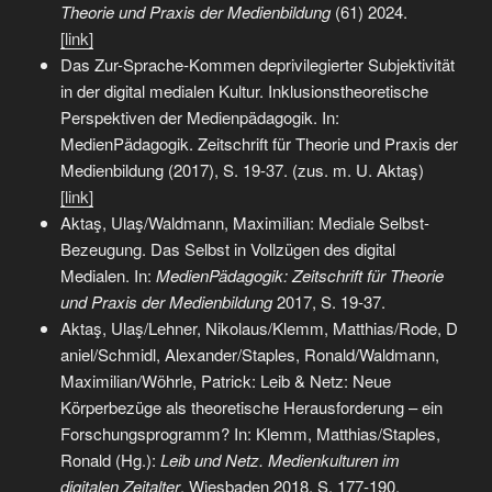
Theorie und Praxis der Medienbildung
(61) 2024.
[link]
Das Zur-Sprache-Kommen deprivilegierter Subjektivität
in der digital medialen Kultur. Inklusionstheoretische
Perspektiven der Medienpädagogik. In:
MedienPädagogik. Zeitschrift für Theorie und Praxis der
Medienbildung (2017), S. 19-37. (zus. m. U. Aktaş)
[link]
Aktaş, Ulaş/Waldmann, Maximilian: Mediale Selbst-
Bezeugung. Das Selbst in Vollzügen des digital
Medialen. In:
MedienPädagogik: Zeitschrift für Theorie
und Praxis der Medienbildung
2017, S. 19-37.
Aktaş, Ulaş/Lehner, Nikolaus/Klemm, Matthias/Rode, D
aniel/Schmidl, Alexander/Staples, Ronald/Waldmann,
Maximilian/Wöhrle, Patrick: Leib & Netz: Neue
Körperbezüge als theoretische Herausforderung – ein
Forschungsprogramm? In: Klemm, Matthias/Staples,
Ronald (Hg.):
Leib und Netz. Medienkulturen im
digitalen Zeitalter
. Wiesbaden 2018, S. 177-190.