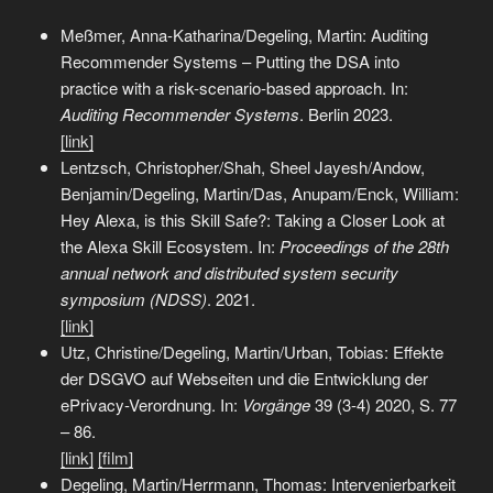
Meßmer, Anna-Katharina/Degeling, Martin: Auditing
Recommender Systems – Putting the DSA into
practice with a risk-scenario-based approach. In:
Auditing Recommender Systems
. Berlin 2023.
[link]
Lentzsch, Christopher/Shah, Sheel Jayesh/Andow,
Benjamin/Degeling, Martin/Das, Anupam/Enck, William:
Hey Alexa, is this Skill Safe?: Taking a Closer Look at
the Alexa Skill Ecosystem. In:
Proceedings of the 28th
annual network and distributed system security
symposium (NDSS)
. 2021.
[link]
Utz, Christine/Degeling, Martin/Urban, Tobias: Effekte
der DSGVO auf Webseiten und die Entwick­lung der
ePriva­cy-­Ver­ord­nung. In:
Vorgänge
39 (3-4) 2020, S. 77
– 86.
[link]
[film]
Degeling, Martin/Herrmann, Thomas: Intervenierbarkeit