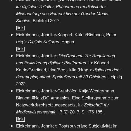
im di­gi­ta­len Zeitalter. Phänomene mediatisierter
Missachtung aus Pers­pek­tive der Gender Media
Studies
. Bielefeld 2017.
[link]
Eickelmann, Jennifer/Köppert, Katrin/Risthaus, Peter
(Hg.):
Digitale Kulturen
, Hagen.
[link]
Eickelmann, Jennifer:
Dis/Connect! Zur Regulierung
und Politisierung digitaler Plattformen
. In: Köppert,
Katrin/Gradinari, Irina/Bee, Julia (Hrsg.):
digital:gender –
de:mapping affect. Spekulieren mit 30 Objekten
. Leipzig
2022.
Eickelmann, Jennifer/Grashöfer, Katja/Westermann,
Bianca: #NetzDG #maaslos. Eine Stellungnahme zum
Netzwerkdurchsetzungsgesetz. In:
Zeitschrift für
Medienwissenschaft
, 17 (2) 2017, S. 176-185.
[link]
Eickelmann, Jennifer: Postsouveräne Subjektivität im