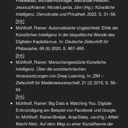
Friedewald, Michael/Roßnagel, Alexander/Heesen,
Jessica/Krämer, Nicole/Lamla, Jörn (Hg.):
Künstliche
Intelligenz, Demokratie und Privatheit
, 2022, S. 31–58.
[link]
Mühlhoff, Rainer: Automatisierte Ungleichheit: Ethik der
Künstlichen Intelligenz in der biopolitische Wende des
Digitalen Kapitalismus. In:
Deutsche Zeitschrift für
Philosophie
, 68 (6) 2020, S. 867–890.
[link]
Mühlhoff, Rainer: Menschengestützte Künstliche
Intelligenz. Über die soziotechnischen
Voraussetzungen von Deep Learning. In:
ZfM –
Zeitschrift für Medienwissenschaft
, 21 (2) 2019, S. 56–
64.
[link]
Mühlhoff, Rainer: Big Data is Watching You. Digitale
Entmündigung am Beispiel von Facebook und Google.
In: Mühlhoff, Rainer/Breljak, Anja/Slaby, Jan(Hg.)
Affekt
Macht Netz. Auf dem Weg zu einer Sozialtheorie der