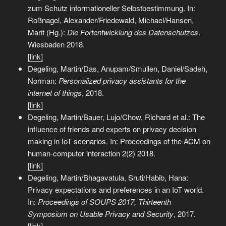
zum Schutz informationeller Selbstbestimmung. In:
Roßnagel, Alexander/Friedewald, Michael/Hansen,
Marit (Hg.):
Die Fortentwicklung des Datenschutzes
.
Wiesbaden 2018.
[link]
Degeling, Martin/Das, Anupam/Smullen, Daniel/Sadeh,
Norman:
Personalized privacy assistants for the
internet of things
, 2018.
[link]
Degeling, Martin/Bauer, Lujo/Chow, Richard et al.: The
influence of friends and experts on privacy decision
making in IoT scenarios. In: Proceedings of the ACM on
human-computer interaction 2(2) 2018.
[link]
Degeling, Martin/Bhagavatula, Sruti/Habib, Hana:
Privacy expectations and preferences in an IoT world.
In:
Proceedings of SOUPS 2017, Thirteenth
Symposium on Usable Privacy and Security
, 2017.
[link]