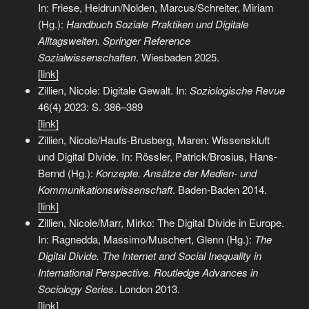
In: Friese, Heidrun/Nolden, Marcus/Schreiter, Miriam
(Hg.):
Handbuch Soziale Praktiken und Digitale
Alltagswelten. Springer Reference
Sozialwissenschaften
. Wiesbaden 2025.
[link]
Zillien, Nicole: Digitale Gewalt. In:
Soziologische Revue
46(4) 2023: S. 386–389
[link]
Zillien, Nicole/Haufs-Brusberg, Maren: Wissenskluft
und Digital Divide. In: Rössler, Patrick/Brosius, Hans-
Bernd (Hg.):
Konzepte. Ansätze der Medien- und
Kommunikationswissenschaft
. Baden-Baden 2014.
[link]
Zillien, Nicole/Marr, Mirko: The Digital Divide in Europe.
In: Ragnedda, Massimo/Muschert, Glenn (Hg.):
The
Digital Divide. The Internet and Social Inequality in
International Perspective. Routledge Advances in
Sociology Series
. London 2013.
[link]