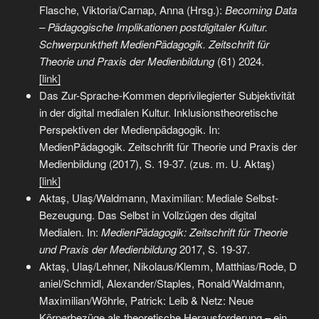
Flasche, Viktoria/Carnap, Anna (Hrsg.):
Becoming Data
– Pädagogische Implikationen postdigitaler Kultur.
Schwerpunktheft MedienPädagogik. Zeitschrift für
Theorie und Praxis der Medienbildung
(61) 2024.
[link]
Das Zur-Sprache-Kommen deprivilegierter Subjektivität
in der digital medialen Kultur. Inklusionstheoretische
Perspektiven der Medienpädagogik. In:
MedienPädagogik. Zeitschrift für Theorie und Praxis der
Medienbildung (2017), S. 19-37. (zus. m. U. Aktaş)
[link]
Aktaş, Ulaş/Waldmann, Maximilian: Mediale Selbst-
Bezeugung. Das Selbst in Vollzügen des digital
Medialen. In:
MedienPädagogik: Zeitschrift für Theorie
und Praxis der Medienbildung
2017, S. 19-37.
Aktaş, Ulaş/Lehner, Nikolaus/Klemm, Matthias/Rode, D
aniel/Schmidl, Alexander/Staples, Ronald/Waldmann,
Maximilian/Wöhrle, Patrick: Leib & Netz: Neue
Körperbezüge als theoretische Herausforderung – ein